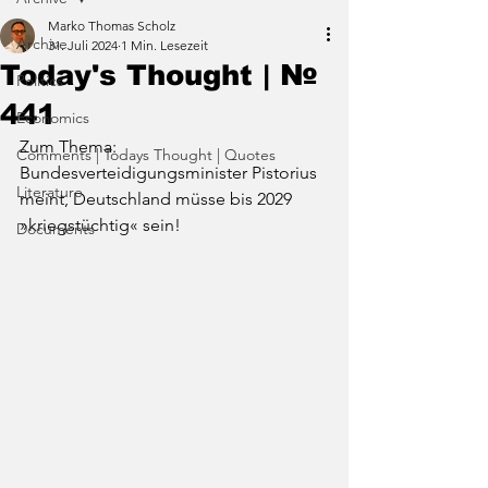
Marko Thomas Scholz
Archive
31. Juli 2024
1 Min. Lesezeit
Today's Thought | №
Politics
441
Economics
Zum Thema: 
Comments | Todays Thought | Quotes
Bundesverteidigungsminister Pistorius 
Literature
meint, Deutschland müsse bis 2029 
»kriegstüchtig« sein!
Documents