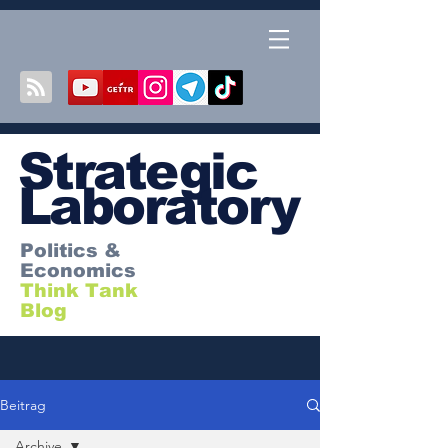
S
trategic
Laboratory
Politics &
Economics
Think Tank
Blog
Beitrag
Archive