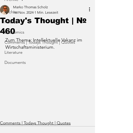
Marko Thomas Scholz
Archive
16. Nov. 2024
1 Min. Lesezeit
Today's Thought | №
Politics
460
Economics
Zum Thema: Intellektuelle Vakanz im 
Comments | Todays Thought | Quotes
Wirtschaftsministerium.
Literature
Documents
Comments | Todays Thought | Quotes