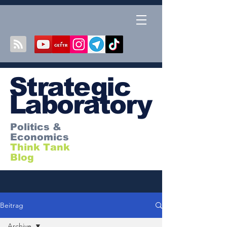
S
trategic
Laboratory
Politics &
Economics
Think Tank
Blog
Beitrag
Archive