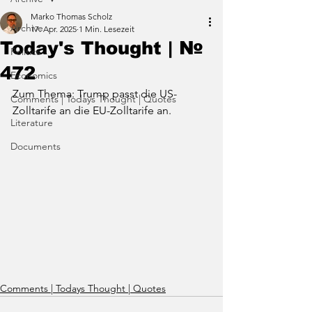
Marko Thomas Scholz
Archive
17. Apr. 2025
1 Min. Lesezeit
Today's Thought | №
Politics
472
Economics
Zum Thema: Trump passt die US-
Comments | Todays Thought | Quotes
Zolltarife an die EU-Zolltarife an.
Literature
Documents
Comments | Todays Thought | Quotes