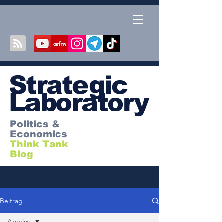
S
trategic
Laboratory
Politics &
Economics
Think Tank
Blog
Beitrag
Archive