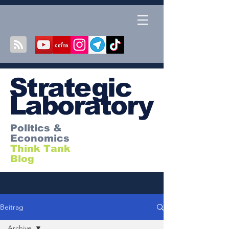
S
trategic
Laboratory
Politics &
Economics
Think Tank
Blog
Beitrag
Archive