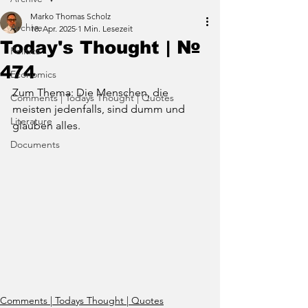
Marko Thomas Scholz
Archive
18. Apr. 2025
1 Min. Lesezeit
Today's Thought | №
Politics
474
Economics
Zum Thema: Die Menschen, die 
Comments | Todays Thought | Quotes
meisten jedenfalls, sind dumm und 
Literature
glauben alles.
Documents
Comments | Todays Thought | Quotes