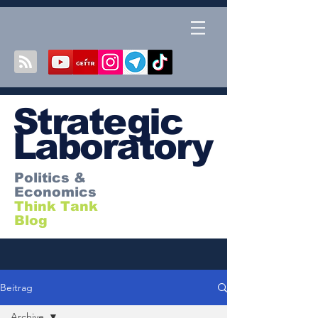
S
trategic
Laboratory
Politics &
Economics
Think Tank
Blog
Beitrag
Archive