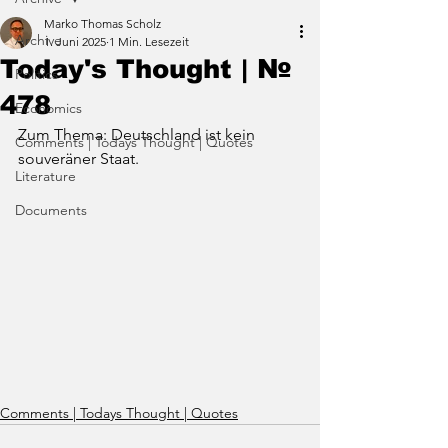
Marko Thomas Scholz
Archive
1. Juni 2025
1 Min. Lesezeit
Today's Thought | №
Politics
478
Economics
Zum Thema: Deutschland ist kein 
Comments | Todays Thought | Quotes
souveräner Staat.
Literature
Documents
Comments | Todays Thought | Quotes