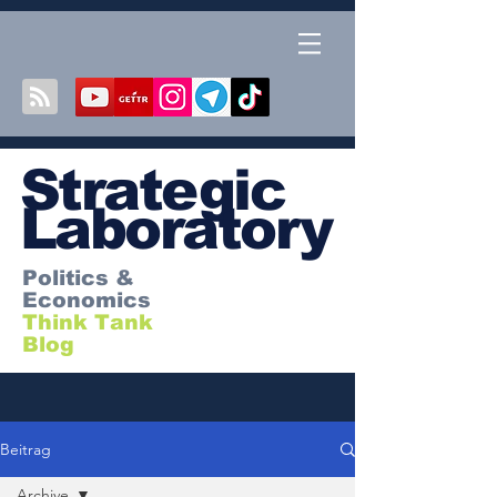
S
trategic
Laboratory
Politics &
Economics
Think Tank
Blog
Beitrag
Archive