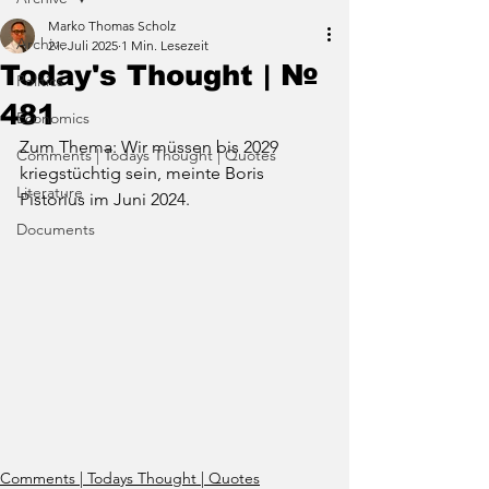
Marko Thomas Scholz
Archive
21. Juli 2025
1 Min. Lesezeit
Today's Thought | №
Politics
481
Economics
Zum Thema: Wir müssen bis 2029 
Comments | Todays Thought | Quotes
kriegstüchtig sein, meinte Boris 
Literature
Pistorius im Juni 2024.
Documents
Comments | Todays Thought | Quotes