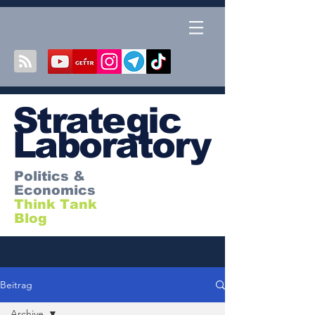
S
trategic
Laboratory
Politics &
Economics
Think Tank
Blog
Beitrag
Archive