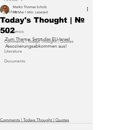
Marko Thomas Scholz
Archive
18. Mai
1 Min. Lesezeit
Today's Thought | №
Politics
502
Economics
Zum Thema: Setzt das EU-Israel 
Comments | Todays Thought | Quotes
Assoziierungsabkommen aus!
Literature
Documents
Comments | Todays Thought | Quotes