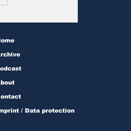
at des Tages | № 602
Home
rchive
odcast
bout
ontact
mprint / Data protection