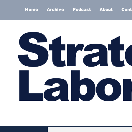
Home
Archive
Podcast
About
Cont
S
trat
Labor