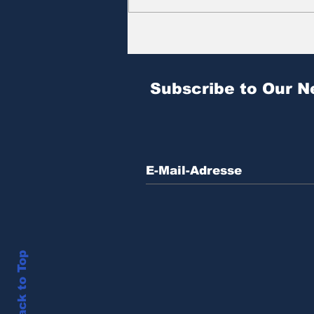
Zitat des Tages | № 604
Subscribe to Our N
Back to Top