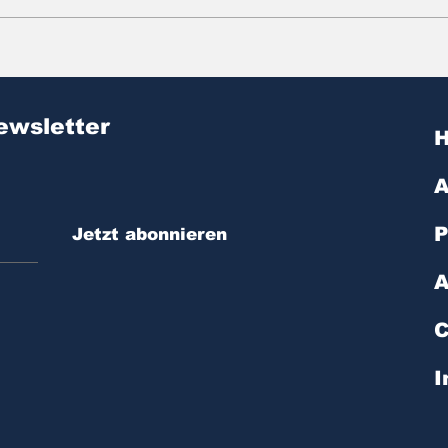
Zitat des Tages | № 603
Zit
ewsletter
A
P
Jetzt abonnieren
A
C
I