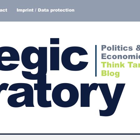
act
Imprint / Data protection
egic
Politics 
Economi
Think Ta
atory
Blog