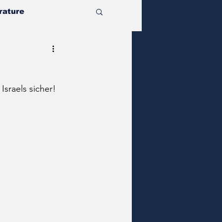
rature
sraels sicher!