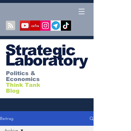
S
trategic
Laboratory
Politics &
Economics
Think Tank
Blog
Beitrag
Archive