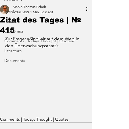
Marko Thomas Scholz
Archive
8. Juli 2024
1 Min. Lesezeit
Zitat des Tages | №
Politics
415
Economics
Zur Frage: »Sind wir auf dem Weg in 
Comments | Todays Thought | Quotes
den Überwachungsstaat?«
Literature
Documents
Comments | Todays Thought | Quotes