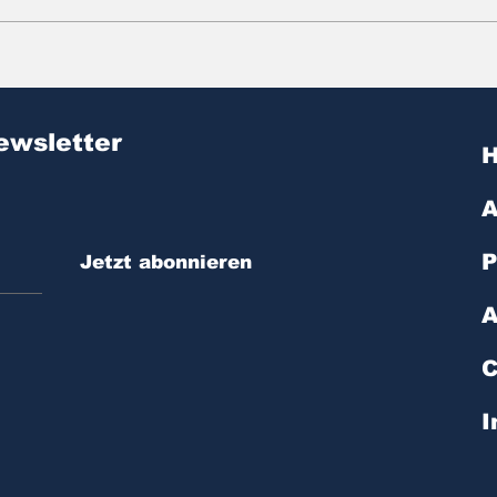
Zitat des Tages | № 603
Zit
ewsletter
A
P
Jetzt abonnieren
A
C
I