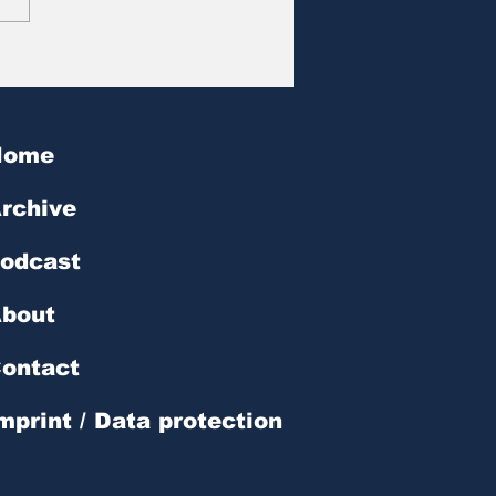
at des Tages | № 602
Home
rchive
odcast
bout
ontact
mprint / Data protection