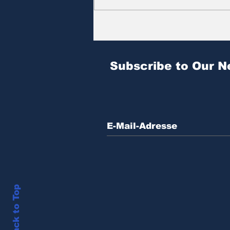
Zitat des Tages | № 604
Subscribe to Our N
Back to Top