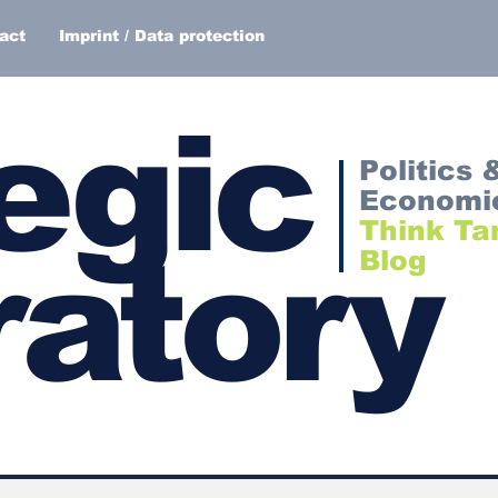
act
Imprint / Data protection
egic
Politics 
Economi
Think Ta
atory
Blog