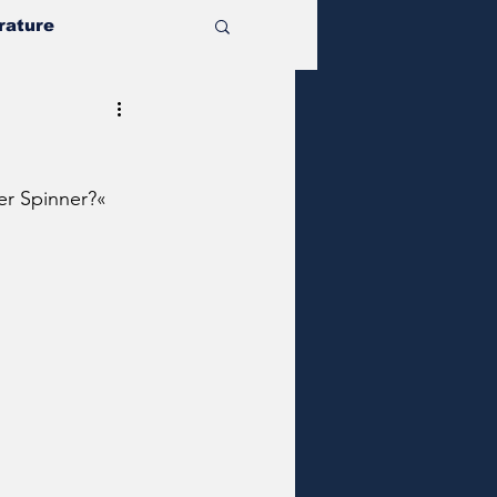
rature
er Spinner?«