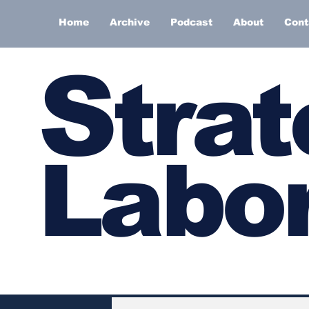
Home
Archive
Podcast
About
Cont
S
trat
Labor