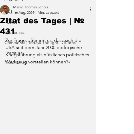
Marko Thomas Scholz
Archive
16. Aug. 2024
1 Min. Lesezeit
Zitat des Tages | №
Politics
431
Economics
Zur Frage: »Stimmt es, dass sich die 
Comments | Todays Thought | Quotes
USA seit dem Jahr 2000 biologische 
Literature
Kriegsführung als nützliches politisches 
Werkzeug vorstellen können?«
Documents