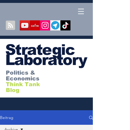
S
trategic
Laboratory
Politics &
Economics
Think Tank
Blog
Beitrag
Archive