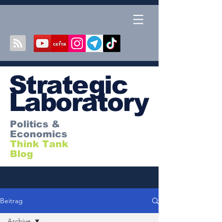
S
trategic
Laboratory
Politics &
Economics
Think Tank
Blog
Beitrag
Archive