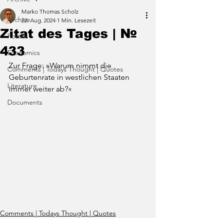
Marko Thomas Scholz
Archive
22. Aug. 2024
1 Min. Lesezeit
Zitat des Tages | №
Politics
433
Economics
Zur Frage: »Warum nimmt die 
Comments | Todays Thought | Quotes
Geburtenrate in westlichen Staaten 
Literature
immer weiter ab?«
Documents
Comments | Todays Thought | Quotes