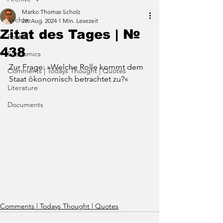
Marko Thomas Scholz
Archive
28. Aug. 2024
1 Min. Lesezeit
Zitat des Tages | №
Politics
438
Economics
Zur Frage: »Welche Rolle kommt dem 
Comments | Todays Thought | Quotes
Staat ökonomisch betrachtet zu?«
Literature
Documents
Comments | Todays Thought | Quotes