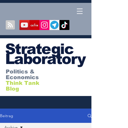
S
trategic
Laboratory
Politics &
Economics
Think Tank
Blog
Beitrag
Archive