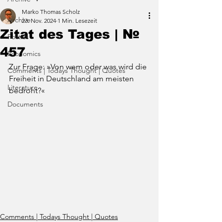
Marko Thomas Scholz
Archive
23. Nov. 2024
1 Min. Lesezeit
Zitat des Tages | №
Politics
457
Economics
Zur Frage: »Von wem oder was wird die 
Comments | Todays Thought | Quotes
Freiheit in Deutschland am meisten 
Literature
bedroht?«
Documents
Comments | Todays Thought | Quotes