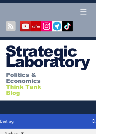
S
trategic
Laboratory
Politics &
Economics
Think Tank
Blog
Beitrag
Archive