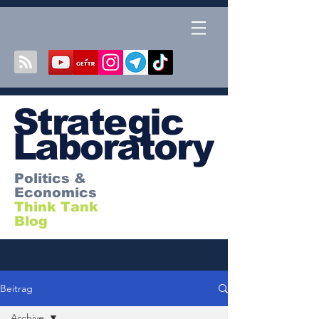
S
trategic
Laboratory
Politics &
Economics
Think Tank
Blog
Beitrag
Archive