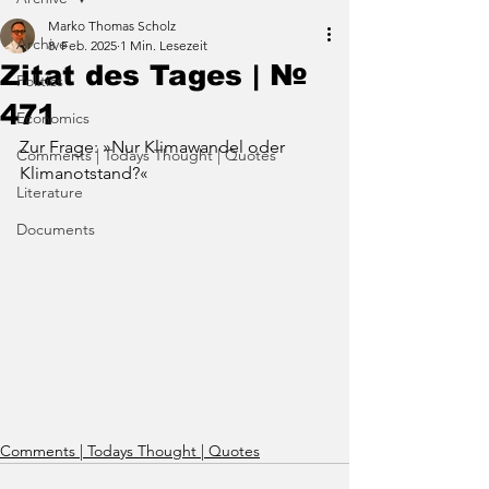
Marko Thomas Scholz
Archive
8. Feb. 2025
1 Min. Lesezeit
Zitat des Tages | №
Politics
471
Economics
Zur Frage: »Nur Klimawandel oder 
Comments | Todays Thought | Quotes
Klimanotstand?«
Literature
Documents
Comments | Todays Thought | Quotes