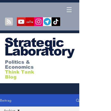
S
trategic
Laboratory
Politics &
Economics
Think Tank
Blog
Beitrag
Archive