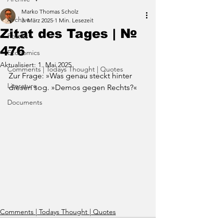
Marko Thomas Scholz
Archive
3. März 2025
1 Min. Lesezeit
Zitat des Tages | №
Politics
476
Economics
Aktualisiert:
1. Mai 2025
Comments | Todays Thought | Quotes
Zur Frage: »Was genau steckt hinter 
Literature
diesen sog. 
»Demos gegen Rechts?«
Documents
Comments | Todays Thought | Quotes