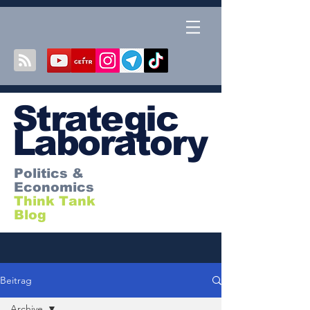
S
trategic
Laboratory
Politics &
Economics
Think Tank
Blog
Beitrag
Archive