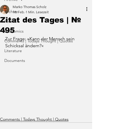
Marko Thomas Scholz
Archive
18. Feb.
1 Min. Lesezeit
Zitat des Tages | №
Politics
495
Economics
Zur Frage: »Kann der Mensch sein 
Comments | Todays Thought | Quotes
Schicksal ändern?«
Literature
Documents
Comments | Todays Thought | Quotes