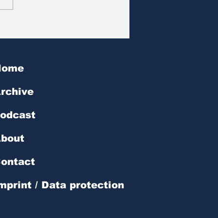
at des Tages | № 602
Home
rchive
odcast
bout
ontact
mprint / Data protection