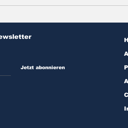
Zitat des Tages | № 603
Zit
ewsletter
A
P
Jetzt abonnieren
A
C
I