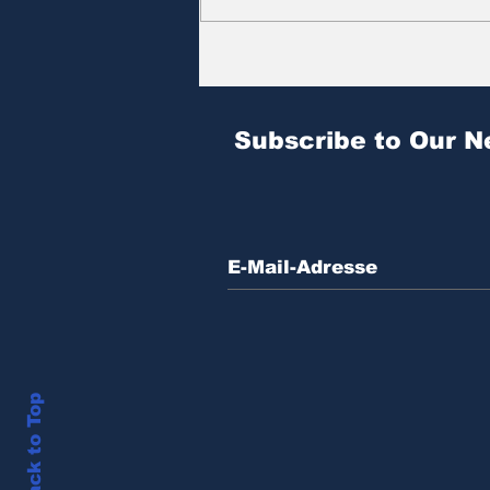
Zitat des Tages | № 604
Subscribe to Our N
Back to Top