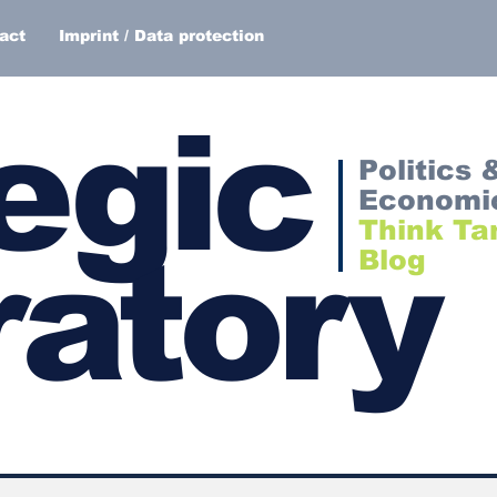
act
Imprint / Data protection
egic
Politics 
Economi
Think Ta
atory
Blog