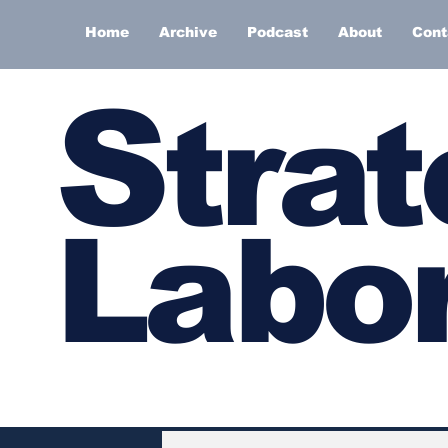
Home
Archive
Podcast
About
Cont
S
trat
Labor