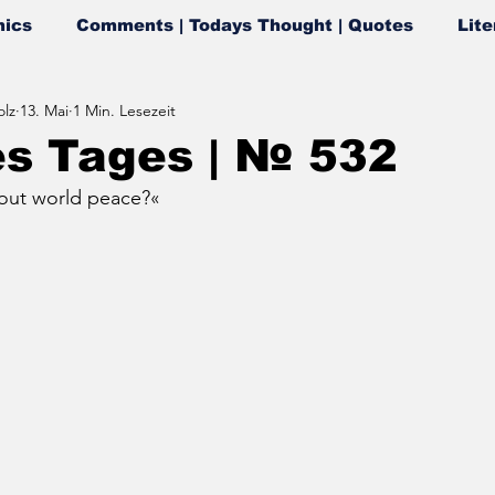
ics
Comments | Todays Thought | Quotes
Lite
lz
13. Mai
1 Min. Lesezeit
es Tages | № 532
out world peace
?«