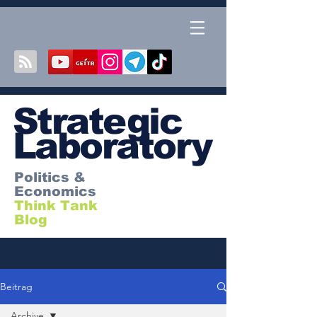
S
trategic
Laboratory
Politics &
Economics
Think Tank
Blog
Beitrag
Archive