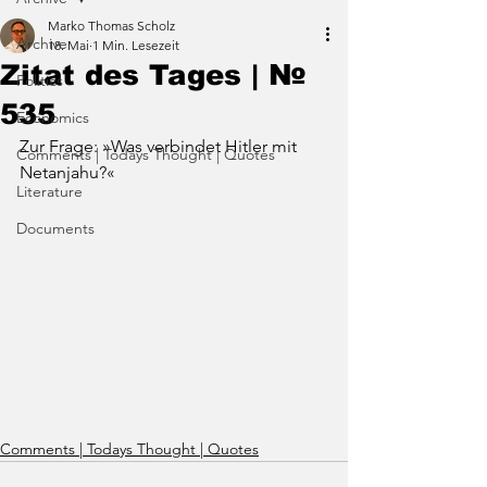
Marko Thomas Scholz
Archive
18. Mai
1 Min. Lesezeit
Zitat des Tages | №
Politics
535
Economics
Zur Frage: »Was verbindet Hitler mit 
Comments | Todays Thought | Quotes
Netanjahu?«
Literature
Documents
Comments | Todays Thought | Quotes