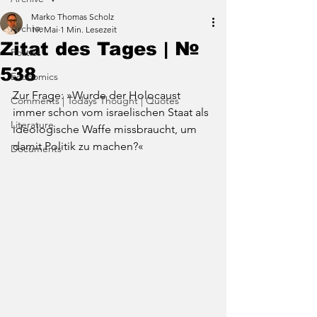
Marko Thomas Scholz
Archive
19. Mai
1 Min. Lesezeit
Zitat des Tages | №
Politics
538
Economics
Zur Frage: »Wurde der Holocaust 
Comments | Todays Thought | Quotes
immer schon vom israelischen Staat als 
Literature
ideologische Waffe missbraucht, um 
damit Politik zu machen?«
Documents