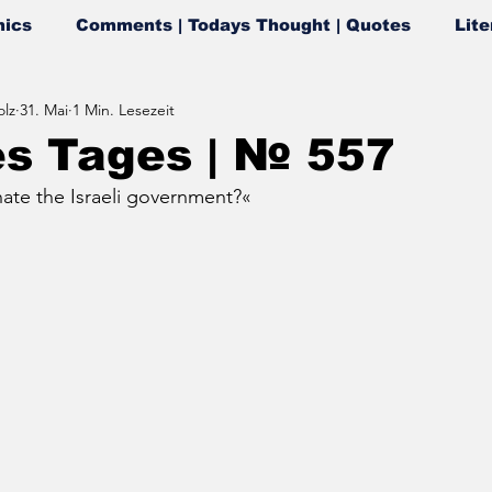
ics
Comments | Todays Thought | Quotes
Lite
lz
31. Mai
1 Min. Lesezeit
es Tages | № 557
ate the Israeli government?
«