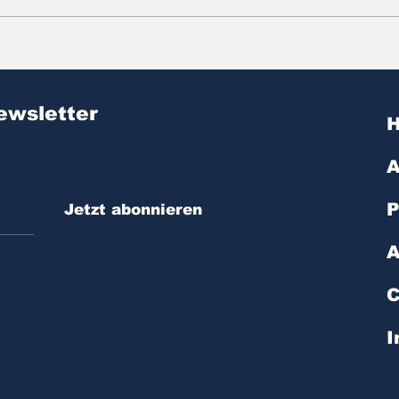
Zitat des Tages | № 603
Zit
ewsletter
A
P
Jetzt abonnieren
A
C
I