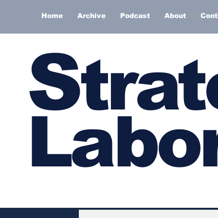
Home
Archive
Podcast
About
Cont
S
trat
Labor