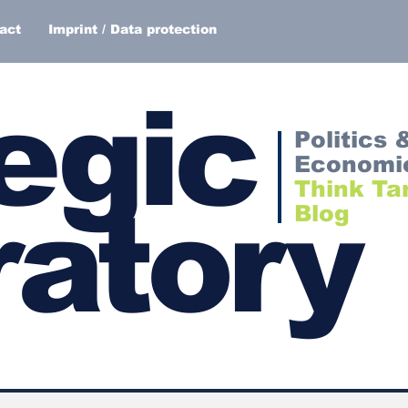
act
Imprint / Data protection
egic
Politics 
Economi
Think Ta
atory
Blog