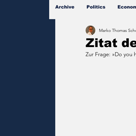
Archive
Politics
Econom
Marko Thomas Scho
Documents
Zitat d
Zur Frage: »Do you h