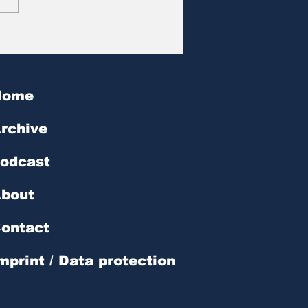
at des Tages | № 602
Home
rchive
odcast
bout
ontact
mprint / Data protection