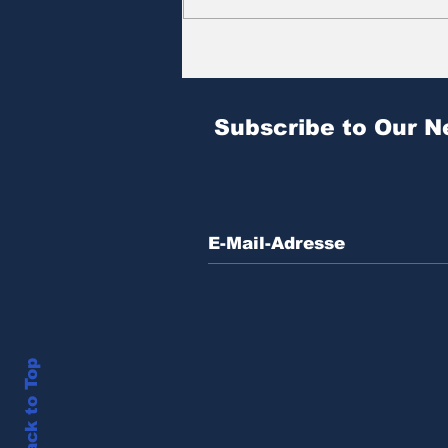
Zitat des Tages | № 604
Subscribe to Our N
Back to Top