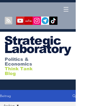
S
trategic
Laboratory
Politics &
Economics
Think Tank
Blog
Beitrag
Archive