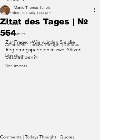
Marko Thomas Scholz
Archive
8. Juni
1 Min. Lesezeit
Zitat des Tages | №
Politics
564
Economics
Zur Frage: »Wie würden Sie die 
Comments | Todays Thought | Quotes
Regierungsparteien in zwei Sätzen 
Literature
beschreiben?«
Documents
Comments | Todays Thought | Quotes