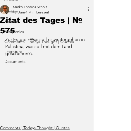
Marko Thomas Scholz
Archive
18. Juni
1 Min. Lesezeit
Zitat des Tages | №
Politics
575
Economics
Zur Frage: »Was soll es weitergehen in 
Comments | Todays Thought | Quotes
Palästina, was soll mit dem Land 
Literature
geschehen?«
Documents
Comments | Todays Thought | Quotes