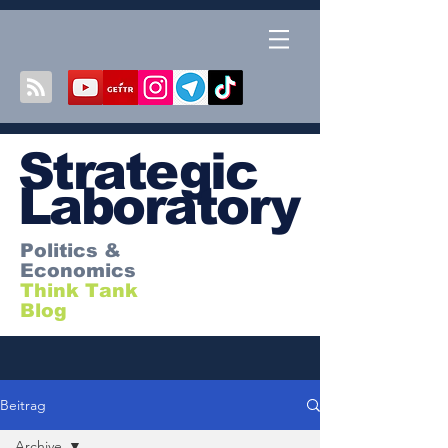
S
trategic
Laboratory
Politics &
Economics
Think Tank
Blog
Beitrag
Archive