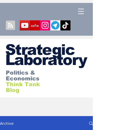
S
trategic
Laboratory
Politics &
Economics
Think Tank
Blog
Archive