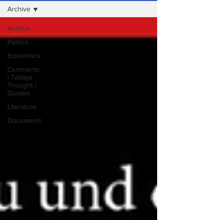
Archive
Archive
Politics
Economics
Comments
| Todays
Thought |
Quotes
Literature
Documents