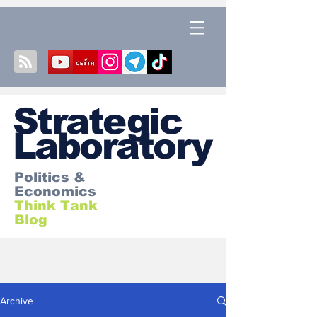
S
trategic
Laboratory
Politics &
Economics
Think Tank
Blog
Archive