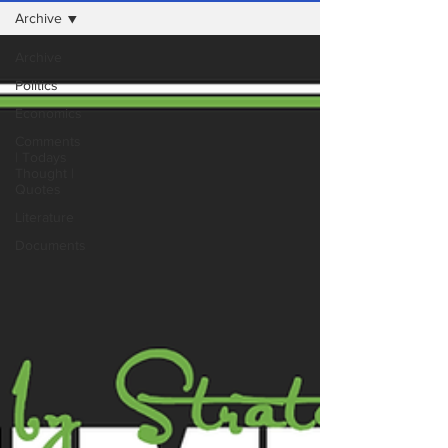
Archive
Archive
Politics
Economics
Comments
| Todays
Thought |
Quotes
Literature
Documents