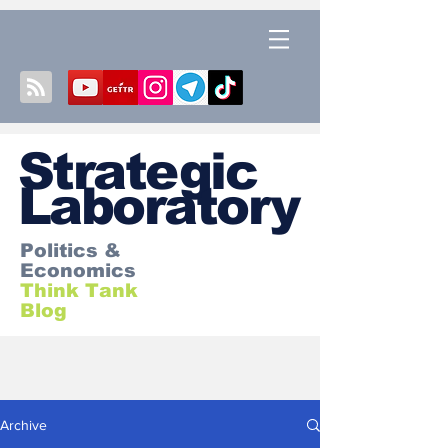
S
trategic
Laboratory
Politics &
Economics
Think Tank
Blog
Archive