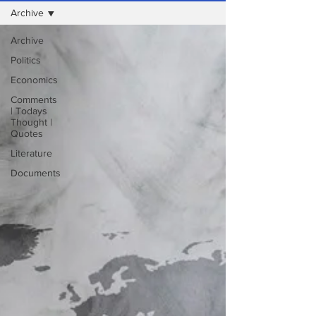
Archive
Archive
Politics
Economics
Comments
| Todays
Thought |
Quotes
Literature
Documents