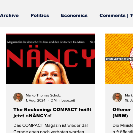
Archive
Politics
Economics
Comments | T
Marko Thomas Scholz
Mark
1. Aug. 2024
2 Min. Lesezeit
18. J
The Reckoning: COMPACT heißt
Offener 
jetzt »NÄNCY«!
(NRW)
Das COMPACT Magazin ist wieder da!
Die Minist
Gerade eben noch verboten worden,
ruft öffent