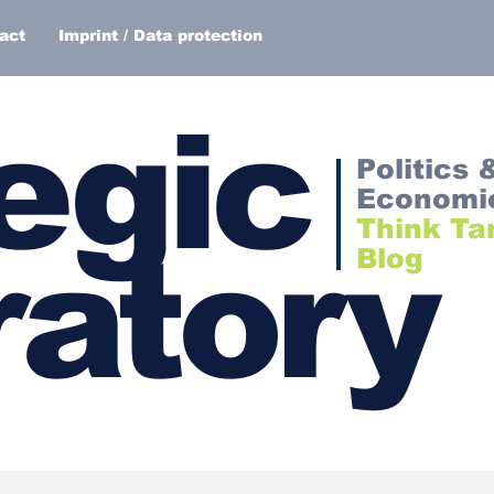
act
Imprint / Data protection
egic
Politics 
Economi
Think Ta
atory
Blog