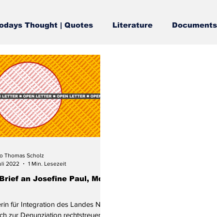
odays Thought | Quotes
Literature
Documents
o Thomas Scholz
uli 2022
1 Min. Lesezeit
Brief an Josefine Paul, MdL
erin für Integration des Landes NRW
lich zur Denunziation rechtstreuer