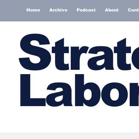
Home
Archive
Podcast
About
Cont
S
trat
Labor