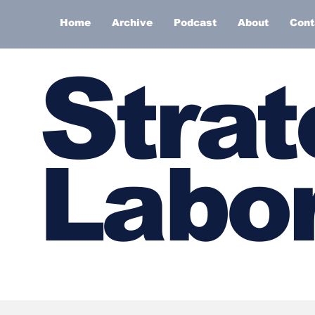
Home
Archive
Podcast
About
Cont
S
trat
Labor