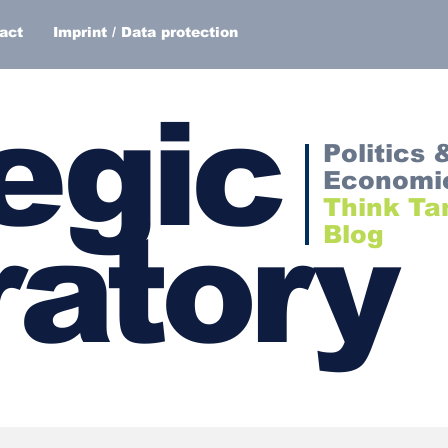
act
Imprint / Data protection
egic
Politics 
Economi
Think Ta
atory
Blog