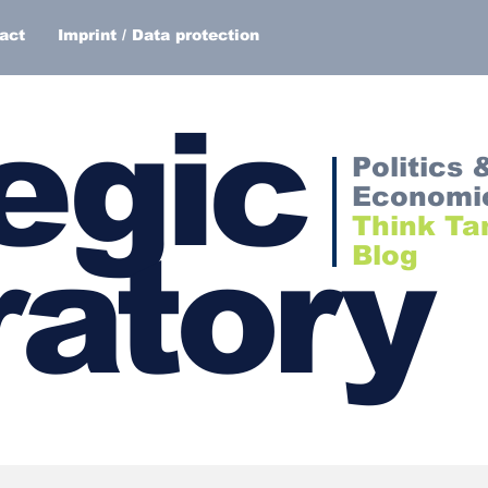
act
Imprint / Data protection
egic
Politics 
Economi
Think Ta
atory
Blog