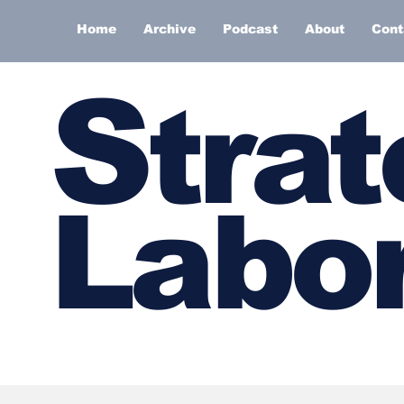
Home
Archive
Podcast
About
Cont
S
trat
Labor