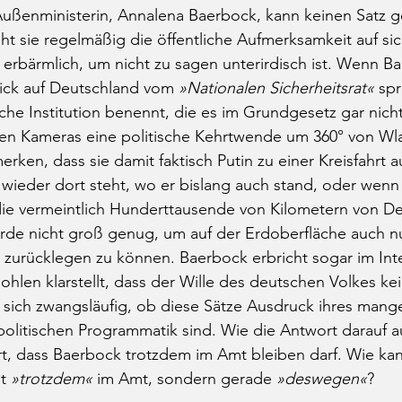
ußenministerin, Annalena Baerbock, kann keinen Satz g
t sie regelmäßig die öffentliche Aufmerksamkeit auf sich
erbärmlich, um nicht zu sagen unterirdisch ist. Wenn B
lick auf Deutschland vom 
»Nationalen Sicherheitsrat«
 spr
che Institution benennt, die es im Grundgesetz gar nicht
den Kameras eine politische Kehrtwende um 360° von Wla
rken, dass sie damit faktisch Putin zu einer Kreisfahrt au
wieder dort steht, wo er bislang auch stand, oder wenn s
die vermeintlich Hunderttausende von Kilometern von D
 Erde nicht groß genug, um auf der Erdoberfläche auch 
zurücklegen zu können. Baerbock erbricht sogar im Inte
ohlen klarstellt, dass der Wille des deutschen Volkes k
gt sich zwangsläufig, ob diese Sätze Ausdruck ihres mang
r politischen Programmatik sind. Wie die Antwort darauf 
ert, dass Baerbock trotzdem im Amt bleiben darf. Wie kan
t 
»trotzdem«
 im Amt, sondern gerade 
»deswegen«
?