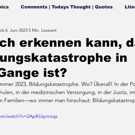
ics
Comments | Todays Thought | Quotes
Lite
lz
6. Juni 2023
5 Min. Lesezeit
ch erkennen kann, 
dungskatastrophe in
Gange ist?
mer 2023, Bildungskatastrophe. Wo? Überall! In der Poli
len, in der medizinischen Versorgung, in der Justiz, im 
den Familien—wo immer man hinschaut: Bildungskatastro
.com/watch?v=2ApKUipmzqs