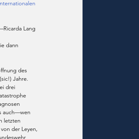
nternationalen 
n—Ricarda Lang 
ie dann 
öffnung des 
ic!) Jahre. 
i drei 
katastrophe 
iagnosen 
kes auch—wen 
 letzten 
von der Leyen, 
Bundeswehr 