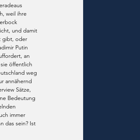
eradeaus 
, weil ihre 
aerbock 
icht, und damit 
 gibt, oder 
dimir Putin 
ffordert, an 
ie öffentlich 
eutschland weg 
nur annähernd 
rview Sätze, 
eine Bedeutung 
elnden 
auch immer 
n das sein? Ist 