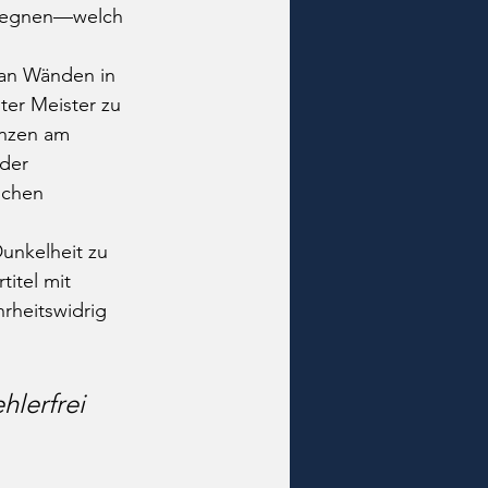
egegnen—welch 
 an Wänden in 
er Meister zu 
änzen am 
 der 
schen 
unkelheit zu 
titel mit 
rheitswidrig 
lerfrei 