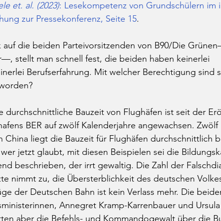
e et. al. (2023)
: Lesekompetenz von Grundschülern im i
ung zur Pressekonferenz, Seite 15
.
ck auf die beiden Parteivorsitzenden von B90/Die Grüne
 stellt man schnell fest, die beiden haben keinerlei 
inerlei Berufserfahrung. Mit welcher Berechtigung sind s
eworden? 
e durchschnittliche Bauzeit von Flughäfen ist seit der Er
fens BER auf zwölf Kalenderjahre angewachsen. Zwölf (s
 China liegt die Bauzeit für Flughäfen durchschnittlich be
wer jetzt glaubt, mit diesen Beispielen sei die Bildungs
end beschrieben, der irrt gewaltig. Die Zahl der Falschd
zte nimmt zu, die Übersterblichkeit des deutschen Vol
ge der Deutschen Bahn ist kein Verlass mehr. Die beiden
ministerinnen, Annegret Kramp-Karrenbauer und Ursula 
atten aber die Befehls- und Kommandogewalt über die 