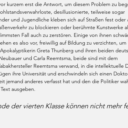
vor kurzem erst die Antwort, um diesem Problem zu b
Wohlstandsverwahrloste, desillusionierte, teilweise sogar 
inder und Jugendliche kleben sich auf Straßen fest oder
ßenverkehr zu blockieren oder berühmte Kunstwerke alt
limmsten Fall auch zu zerstören. Einige von ihnen schw
iehen es also vor, freiwillig auf Bildung zu verzichten, um
Apokalyptikerin Greta Thunberg und ihren beiden deut
 Neubauer und Carla Reemtsma, beide sind mit dem 
abakhersteller Reemtsma verwand, in die intellektuelle D
rügen ihre Universität und erschwindeln sich einen Doktor
eit jemand anderes verfasst hat und den die Politiker wah
n Text ausgeben. 
de der vierten Klasse können nicht mehr feh