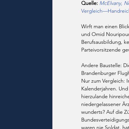
Quelle:
McElvany, Nel
Vergleich—Handreich
Wirft man einen Bli
und Omid Nouripour—,
Berufsausbildung, ke
Parteivorsitzende g
Andere Baustelle: Di
Brandenburger Flugha
Nur zum Vergleich: In
Kalenderjahren. Und 
hierzulande hinreich
niedergelassener Är
wunderts? Auf die Zü
Bundesverteidigungs
waren nie Soldat, h