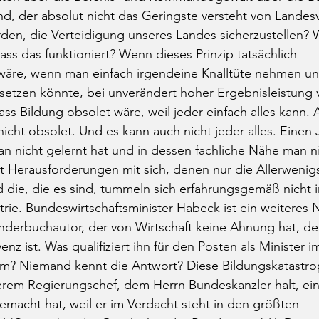
d, der absolut nicht das Geringste versteht von Landesv
rden, die Verteidigung unseres Landes sicherzustellen?
ass das funktioniert? Wenn dieses Prinzip tatsächlich 
wäre, wenn man einfach irgendeine Knalltüte nehmen un
setzen könnte, bei unverändert hoher Ergebnisleistung v
ss Bildung obsolet wäre, weil jeder einfach alles kann. 
 nicht obsolet. Und es kann auch nicht jeder alles. Einen 
nicht gelernt hat und in dessen fachliche Nähe man nie
t Herausforderungen mit sich, denen nur die Allerwenig
die, die es sind, tummeln sich erfahrungsgemäß nicht in 
trie. Bundeswirtschaftsminister Habeck ist ein weiteres N
Kinderbuchautor, der von Wirtschaft keine Ahnung hat, der
enz ist. Was qualifiziert ihn für den Posten als Minister i
ium? Niemand kennt die Antwort? Diese Bildungskatastr
serem Regierungschef, dem Herrn Bundeskanzler halt, e
gemacht hat, weil er im Verdacht steht in den größten 