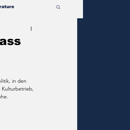
rature
dass
tik, in den 
Kulturbetrieb, 
phe.