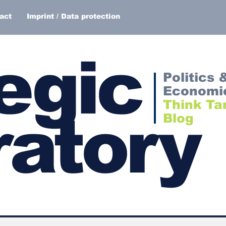
act
Imprint / Data protection
egic
Politics 
Economi
Think Ta
atory
Blog