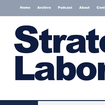
Home
Archive
Podcast
About
Cont
S
trat
Labor