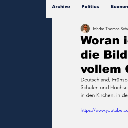
Archive
Politics
Econom
Marko Thomas Scho
Documents
Woran i
die Bil
vollem 
Deutschland, Frühsom
Schulen und Hochschu
in den Kirchen, in 
https://www.youtube