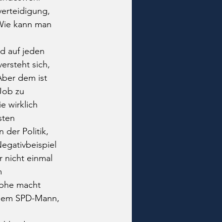
erteidigung, 
 Wie kann man 
d auf jeden 
ersteht sich, 
Aber dem ist 
Job zu 
 wirklich 
sten 
der Politik, 
egativbeispiel 
 nicht einmal 
m 
ophe macht 
inem SPD-Mann, 