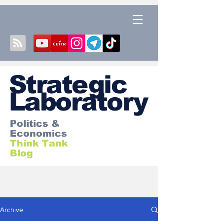
S
trategic
Laboratory
Politics &
Economics
Think Tank
Blog
Archive