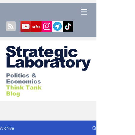
S
trategic
Laboratory
Politics &
Economics
Think Tank
Blog
Archive