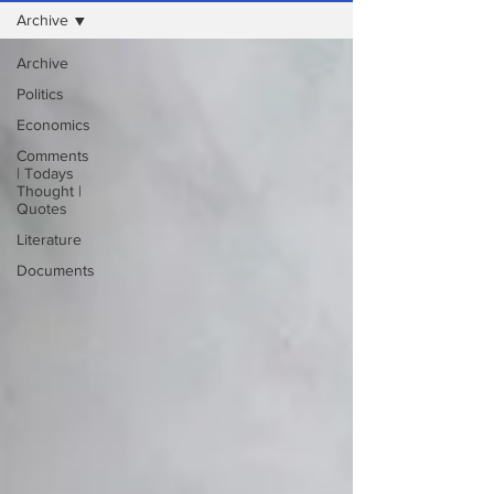
Archive
Archive
Politics
Economics
Comments
| Todays
Thought |
Quotes
Literature
Documents