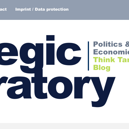
act
Imprint / Data protection
egic
Politics 
Economi
Think Ta
atory
Blog