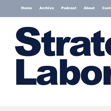
Home
Archive
Podcast
About
Cont
S
trat
Labor