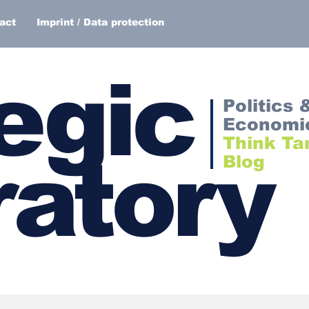
act
Imprint / Data protection
egic
Politics 
Economi
Think Ta
atory
Blog