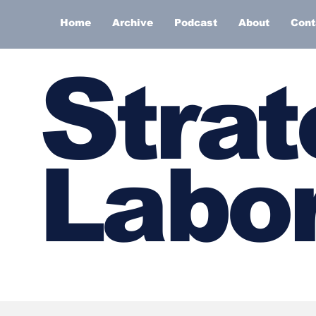
Home
Archive
Podcast
About
Cont
S
trat
Labor