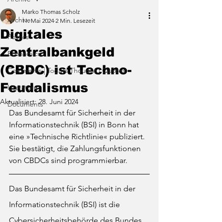
Marko Thomas Scholz
Archive
11. Mai 2024
2 Min. Lesezeit
Digitales
Politics
Zentralbankgeld
Economics
(CBDC) ist Techno-
Comments | Todays Thought | Quotes
Feudalismus
Literature
Aktualisiert:
28. Juni 2024
Documents
Das Bundesamt für Sicherheit in der 
Informationstechnik (BSI) in Bonn hat 
eine »Technische Richtlinie« publiziert. 
Sie bestätigt, die Zahlungsfunktionen 
von CBDCs sind programmierbar.
Das Bundesamt für Sicherheit in der 
Informationstechnik (BSI) ist die 
Cybersicherheitsbehörde des Bundes. 