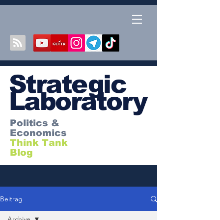
S
trategic
Laboratory
Politics &
Economics
Think Tank
Blog
Beitrag
Archive