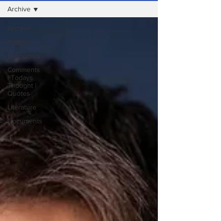
Archive
Archive
Politics
Economics
Comments
| Todays
Thought |
Quotes
Literature
Documents