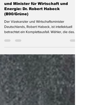
Offener Brief an den Vizekanzler
und Minister für Wirtschaft und
Energie: Dr. Robert Habeck
(B90/Grüne)
Der Vizekanzler und Wirtschaftsminister
Deutschlands, Robert Habeck, ist intellektuell
betrachtet ein Komplettausfall. Wähler, die das
auf »X« posten, haben die Polizei am Hals. Die
Mehrheit der deutschen Wähler will B90/Die
Grünen nicht. Bei der letzten Bundestagswahl im
Jahre 2021 lag ihr Zweitstimmenanteil bei knapp
15% (14,8% genau). Das heißt, 85% der Wähler in
unserem Land hatten dieser Partei seinerzeit kein
Regierungsmandat erteilt. Trotzdem wurde sie
durch Koalition