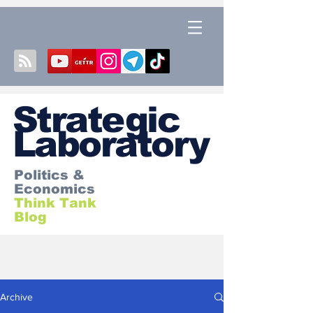
S
trategic
Laboratory
Politics &
Economics
Think Tank
Blog
Archive