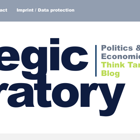
act
Imprint / Data protection
egic
Politics 
Economi
Think Ta
atory
Blog