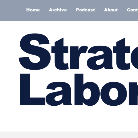
Home
Archive
Podcast
About
Cont
S
trat
Labor