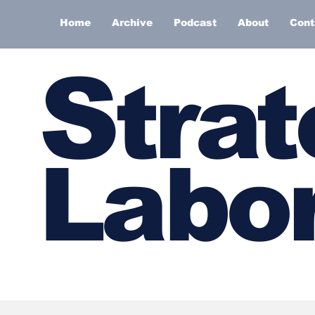
Home
Archive
Podcast
About
Cont
S
trat
Labor