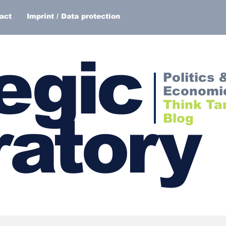
act
Imprint / Data protection
egic
Politics 
Economi
Think Ta
atory
Blog