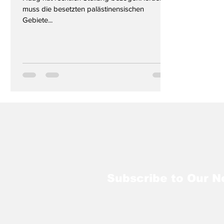
muss die besetzten palästinensischen
Gebiete...
Subscribe to Our N