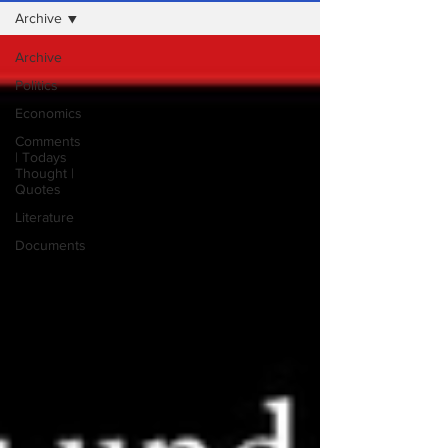
Archive
Archive
Politics
Economics
Comments
| Todays
Thought |
Quotes
Literature
Documents