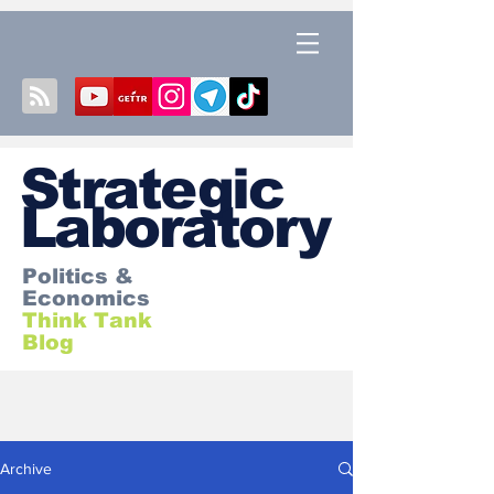
S
trategic
Laboratory
Politics &
Economics
Think Tank
Blog
Archive