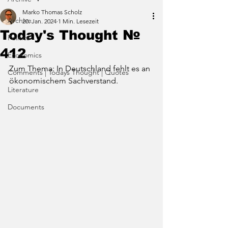
Marko Thomas Scholz
Archive
20. Jan. 2024
1 Min. Lesezeit
Today's Thought №
Politics
412
Economics
Zum Thema: In Deutschland fehlt es an 
Comments | Todays Thought | Quotes
ökonomischem Sachverstand.
Literature
Documents