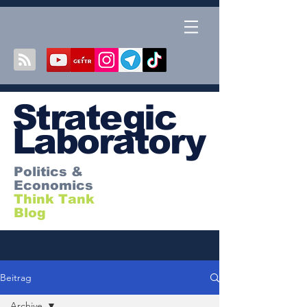
S
trategic
Laboratory
Politics &
Economics
Think Tank
Blog
Beitrag
Archive