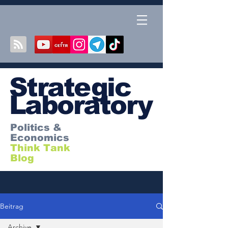
S
trategic
Laboratory
Politics &
Economics
Think Tank
Blog
Beitrag
Archive