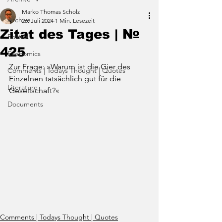
Marko Thomas Scholz
Archive
26. Juli 2024
1 Min. Lesezeit
Zitat des Tages | №
Politics
425
Economics
Zur Frage: »Warum ist die Gier des 
Comments | Todays Thought | Quotes
Einzelnen tatsächlich gut für die 
Literature
Gesellschaft?«
Documents
Comments | Todays Thought | Quotes