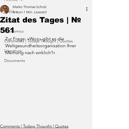
Marko Thomas Scholz
Archive
5. Juni
1 Min. Lesezeit
Zitat des Tages | №
Politics
561
Economics
Zur Frage: »Wozu gibt es die 
Comments | Todays Thought | Quotes
Weltgesundheitsorganisation Ihrer 
Literature
Meinung nach wirklich?«
Documents
Comments | Todays Thought | Quotes