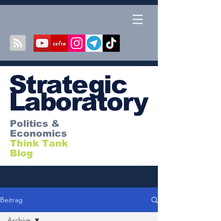
S
trategic
Laboratory
Politics &
Economics
Think Tank
Blog
Beitrag
Archive