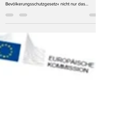
Tragweite
Am 18. November 2020 änderte der
Gesetzgeber mit dem sog. »Dritten
Bevölkerungsschutzgesetz« nicht nur das
Infektionsschutzgesetz (IfSG),...