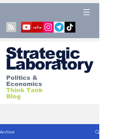
S
trategic
Laboratory
Politics &
Economics
Think Tank
Blog
Archive