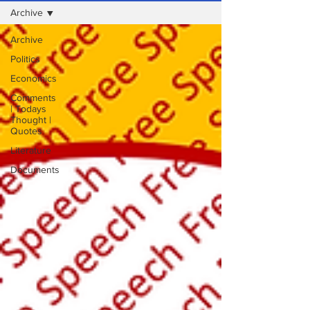
Archive
Archive
Politics
Economics
Comments
| Todays
Thought |
Quotes
Literature
Documents