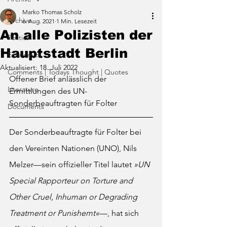
Marko Thomas Scholz
Archive
6. Aug. 2021
1 Min. Lesezeit
An alle Polizisten der
Politics
Hauptstadt Berlin
Economics
Aktualisiert:
18. Juli 2022
Comments | Todays Thought | Quotes
Offener Brief anlässlich der 
Literature
Ermittlungen des UN-
Sonderbeauftragten für Folter
Documents
Der Sonderbeauftragte für Folter bei 
den Vereinten Nationen (UNO), Nils 
Melzer—sein offizieller Titel lautet 
»UN 
Special Rapporteur on Torture and 
Other Cruel, Inhuman or Degrading 
Treatment or Punishemt«
—, hat sich 