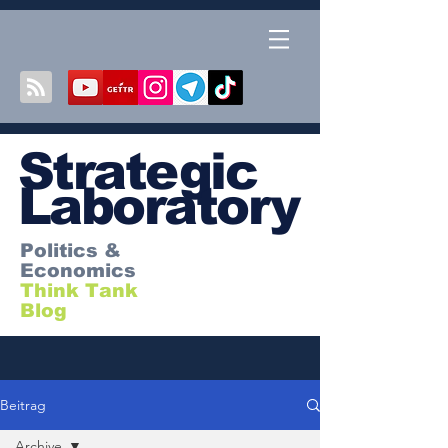
S
trategic
Laboratory
Politics &
Economics
Think Tank
Blog
Beitrag
Archive