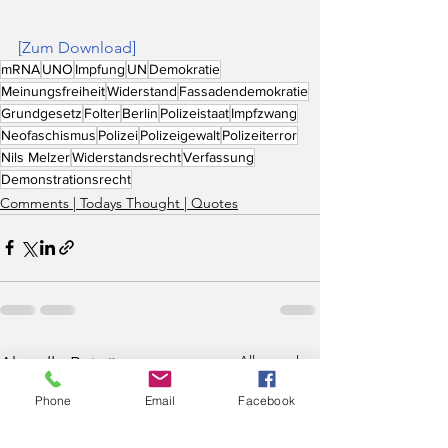
[Zum Download] 
mRNA
UNO
Impfung
UN
Demokratie
Meinungsfreiheit
Widerstand
Fassadendemokratie
Grundgesetz
Folter
Berlin
Polizeistaat
Impfzwang
Neofaschismus
Polizei
Polizeigewalt
Polizeiterror
Nils Melzer
Widerstandsrecht
Verfassung
Demonstrationsrecht
Comments | Todays Thought | Quotes
Alle ansehen
Aktuelle Beiträge
Phone
Email
Facebook