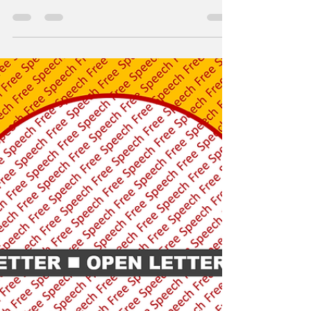
Marko Thomas Scholz
18. Aug. 2021
19 Min. Lesezeit
Der Faschismus und seine neue
Epoche
Der 10. August 2021 markiert eine Zäsur. Die
erste Frau im Bundeskanzleramt hat den
Faschismus in Deutschland wieder salonfähig
gemacht....