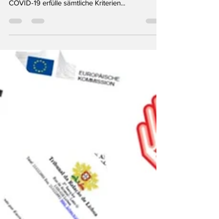
sagt unter Eid, die sog. mRNA-Impfung gegen
COVID-19 erfülle sämtliche Kriterien...