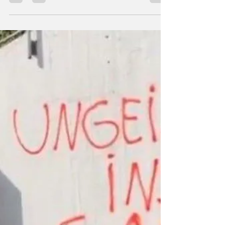
Marko Thomas Scholz
21. Jan. 2022
1 Min. Lesezeit
Keine Menschenversuche ohne
freiwillige Zustimmung
Der sog. »UN-Zivilpakt« (auch »UNO-Pakt II«
genannt) trat in Deutschland bereits im Jahre
1976 in Kraft. Es ist ein bis heute gültiger...