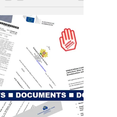
Ist eine allgemeine Impfpflicht
gegen das SARS-CoV-2
verfassungsgemäß?
Der Inhaber des Lehrstuhls für Öffentliches Recht
an der Carl-von-Ossietzky Universität Oldenburg,
Univ.-Prof. Dr. Dr. Volker...