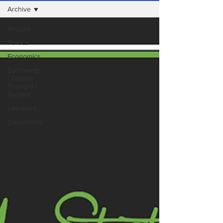
Archive
Archive
Politics
Economics
Comments
| Todays
Thought |
Quotes
Literature
Documents