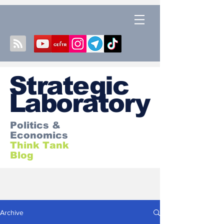
S
trategic
Laboratory
Politics &
Economics
Think Tank
Blog
Archive