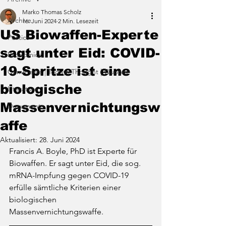
Marko Thomas Scholz
Archive
16. Juni 2024
2 Min. Lesezeit
US Biowaffen-Experte
Politics
sagt unter Eid: COVID-
Economics
19-Spritze ist eine
Comments | Todays Thought | Quotes
biologische
Literature
Massenvernichtungsw
Documents
affe
Aktualisiert:
28. Juni 2024
Francis A. Boyle, PhD ist Experte für 
Biowaffen. Er sagt unter Eid, die sog. 
mRNA-Impfung gegen COVID-19 
erfülle sämtliche Kriterien einer 
biologischen 
Massenvernichtungswaffe.