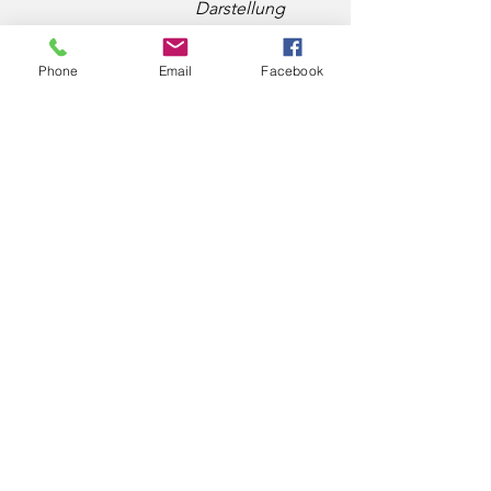
Darstellung 
meiner 
beruflichen 
Phone
Email
Facebook
Meinung zu den 
hier dargelegten 
Angelegenheite
n ist. Siehe die 
beigefügte 
Anlage. 
Hochachtungsvo
ll eingereicht von 
Francis A. Boyle
Professor der 
Rechtswissensch
aften«