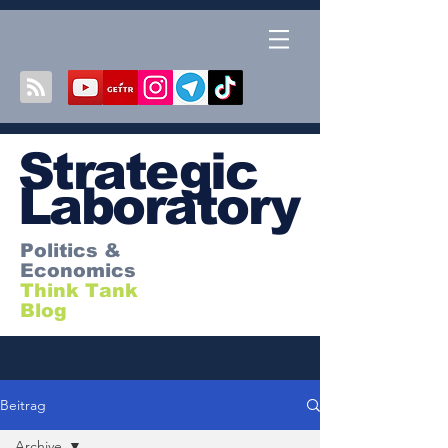
S
trategic
Laboratory
Politics &
Economics
Think Tank
Blog
Beitrag
Archive