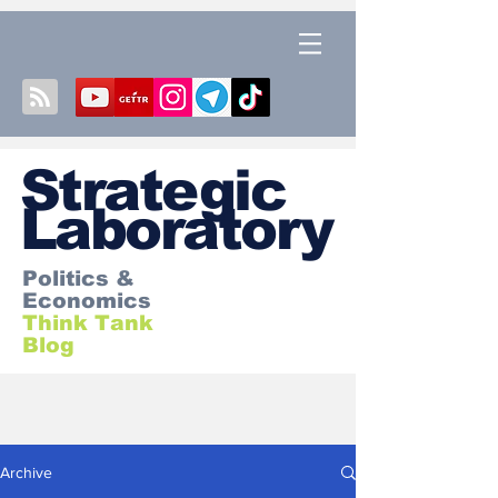
S
trategic
Laboratory
Politics &
Economics
Think Tank
Blog
Archive