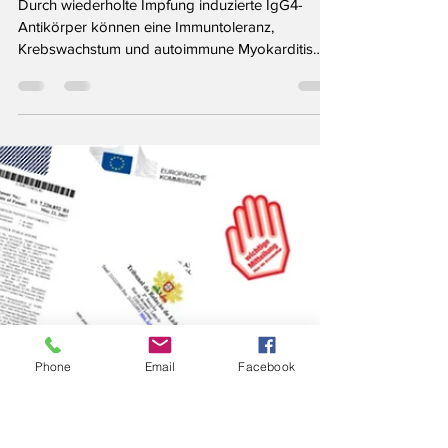
Immuntoleranz, Krebswachstum
und autoimmune Myokarditis durch
wiederholte mRNA-Impfungen
Durch wiederholte Impfung induzierte IgG4-
Antikörper können eine Immuntoleranz,
Krebswachstum und autoimmune Myokarditis
fördern Das hier...
Phone
Email
Facebook