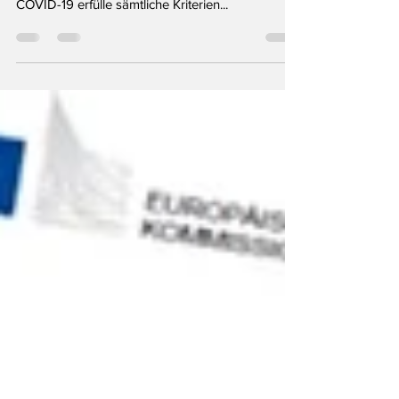
Francis A. Boyle, PhD ist Experte für Biowaffen. Er
sagt unter Eid, die sog. mRNA-Impfung gegen
COVID-19 erfülle sämtliche Kriterien...