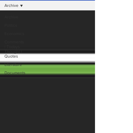
Archive
Archive
Politics
Economics
Comments
| Todays
Thought |
Quotes
Literature
Documents