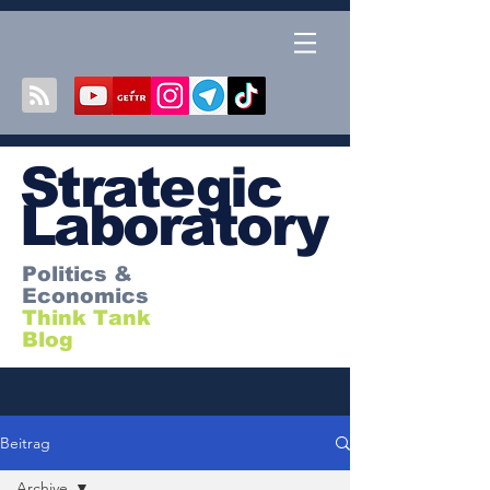
S
trategic
Laboratory
Politics &
Economics
Think Tank
Blog
Beitrag
Archive