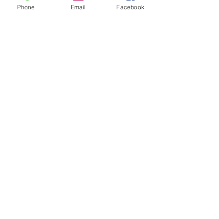
Phone
Email
Facebook
[
Zum Download
]
SARS-CoV-2
COVID-19
USA
Pandemie
China
Wuhan
COVID
Laborunfall
Gain-of-function
WIV
Wuhan Institute of Virology
GOF
US-Senat
HEALP
Huanan Seafood Market
Documents