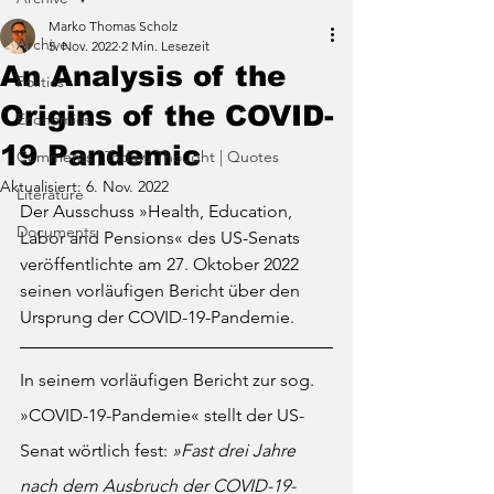
Marko Thomas Scholz
Archive
5. Nov. 2022
2 Min. Lesezeit
An Analysis of the
Politics
Origins of the COVID-
Economics
19 Pandemic
Comments | Todays Thought | Quotes
Aktualisiert:
6. Nov. 2022
Literature
Der Ausschuss »Health, Education, 
Documents
Labor and Pensions« des US-Senats 
veröffentlichte am 27. Oktober 2022 
seinen vorläufigen Bericht über den 
Ursprung der COVID-19-Pandemie.
In seinem vorläufigen Bericht zur sog. 
»COVID-19-Pandemie« stellt der US-
Senat wörtlich fest: 
»Fast drei Jahre 
nach dem Ausbruch der COVID-19-