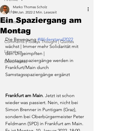
Marko Thomas Scholz
Archive
21. Jan. 2022
2 Min. Lesezeit
Ein Spaziergang am
Politics
Montag
Economics
Die Bewegung 
#Widerstand2022
Comments | Todays Thought | Quotes
wächst | Immer mehr Solidarität mit 
Literature
den Ungeimpften | 
Montagsspaziergänge werden in 
Documents
Frankfurt/Main durch 
Samstagsspaziergänge ergänzt 
Frankfurt am Main
. Jetzt ist schon 
wieder was passiert. Nein, nicht bei 
Simon Brenner in Puntigam (Graz), 
sondern bei Oberbürgermeister Peter 
Feldmann (SPD) in Frankfurt am Main. 
Es ist Montag, 10. Januar 2022, 18:00 