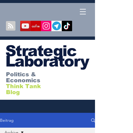
S
trategic
Laboratory
Politics &
Economics
Think Tank
Blog
Beitrag
Archive