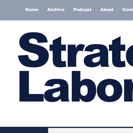
Home
Archive
Podcast
About
Cont
S
trat
Labor