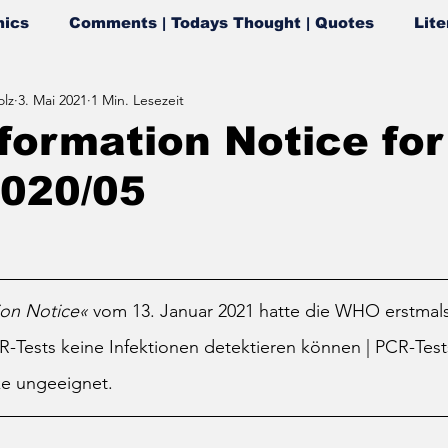
ics
Comments | Todays Thought | Quotes
Lite
lz
3. Mai 2021
1 Min. Lesezeit
ormation Notice for
2020/05
ion Notice«
 vom 13. Januar 2021 hatte die WHO erstmals 
Tests keine Infektionen detektieren können | PCR-Tests
e ungeeignet.