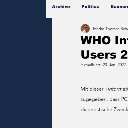
Archive
Politics
Econom
Marko Thomas Scho
Documents
WHO Inf
Users 
Aktualisiert:
23. Jan. 2022
Mit dieser 
»Informat
zugegeben, dass PCR-
diagnostische Zweck