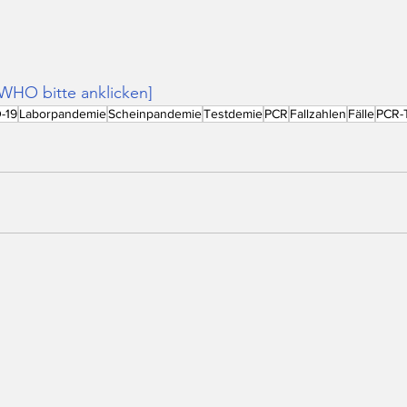
WHO bitte anklicken]
-19
Laborpandemie
Scheinpandemie
Testdemie
PCR
Fallzahlen
Fälle
PCR-