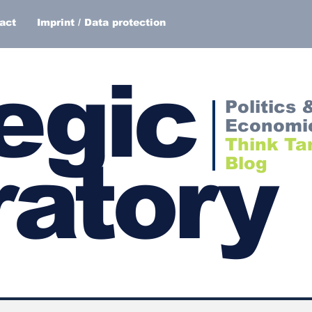
act
Imprint / Data protection
egic
Politics 
Economi
Think Ta
atory
Blog