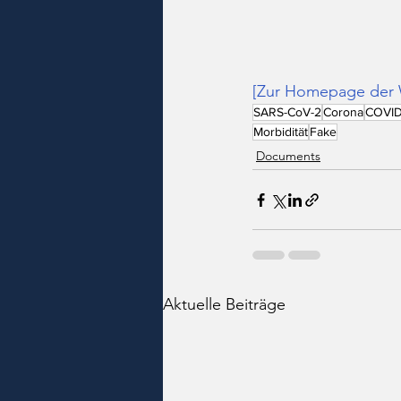
[Zur Homepage der 
SARS-CoV-2
Corona
COVID
Morbidität
Fake
Documents
Aktuelle Beiträge